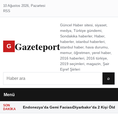
10 Ağustos 2026, Pazartesi
RSS
Güncel Haber sitesi, siyaset,
medya, Türkiye gündemi,
Sondakika haberler, Haber,
Gazeteport
haberler, istanbul haberleri,
G
istanbul haber, hava durumu,
memur, öğretmen, yerel haber,
2016 haberleri, 2016 türkiye,
2019 seçimleri, magazin, Şair
Eşref Şiirleri
Ara
⌕
Menü
SON
Endonezya’da Gemi Faciası
Diyarbakır’da 2 Kişi Öldü
DAKIKA