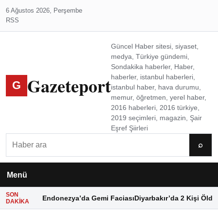
6 Ağustos 2026, Perşembe
RSS
Güncel Haber sitesi, siyaset,
medya, Türkiye gündemi,
Sondakika haberler, Haber,
Gazeteport
haberler, istanbul haberleri,
G
istanbul haber, hava durumu,
memur, öğretmen, yerel haber,
2016 haberleri, 2016 türkiye,
2019 seçimleri, magazin, Şair
Eşref Şiirleri
Ara
⌕
Menü
SON
Endonezya’da Gemi Faciası
Diyarbakır’da 2 Kişi Öldü
DAKIKA