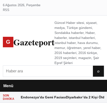
6 Ağustos 2026, Perşembe
RSS
Güncel Haber sitesi, siyaset,
medya, Türkiye gündemi,
Sondakika haberler, Haber,
Gazeteport
haberler, istanbul haberleri,
G
istanbul haber, hava durumu,
memur, öğretmen, yerel haber,
2016 haberleri, 2016 türkiye,
2019 seçimleri, magazin, Şair
Eşref Şiirleri
Ara
⌕
Menü
SON
Endonezya’da Gemi Faciası
Diyarbakır’da 2 Kişi Öldü
DAKIKA