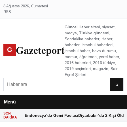
8 Ağustos 2026, Cumartesi
RSS
Güncel Haber sitesi, siyaset,
medya, Türkiye gündemi,
Sondakika haberler, Haber,
Gazeteport
haberler, istanbul haberleri,
G
istanbul haber, hava durumu,
memur, öğretmen, yerel haber,
2016 haberleri, 2016 türkiye,
2019 seçimleri, magazin, Şair
Eşref Şiirleri
Ara
⌕
Menü
SON
Endonezya’da Gemi Faciası
Diyarbakır’da 2 Kişi Öldü
DAKIKA