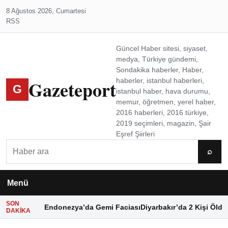
8 Ağustos 2026, Cumartesi
RSS
Güncel Haber sitesi, siyaset,
medya, Türkiye gündemi,
Sondakika haberler, Haber,
Gazeteport
haberler, istanbul haberleri,
G
istanbul haber, hava durumu,
memur, öğretmen, yerel haber,
2016 haberleri, 2016 türkiye,
2019 seçimleri, magazin, Şair
Eşref Şiirleri
Ara
⌕
Menü
SON
Endonezya’da Gemi Faciası
Diyarbakır’da 2 Kişi Öldü
DAKIKA