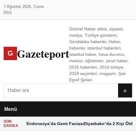
7 Ağustos 2026, Cuma
RSS
Güncel Haber sitesi, siyaset,
medya, Türkiye gündemi,
Sondakika haberler, Haber,
Gazeteport
haberler, istanbul haberleri,
G
istanbul haber, hava durumu,
memur, öğretmen, yerel haber,
2016 haberleri, 2016 türkiye,
2019 seçimleri, magazin, Şair
Eşref Şiirleri
Ara
⌕
Menü
SON
Endonezya’da Gemi Faciası
Diyarbakır’da 2 Kişi Öldü
DAKIKA