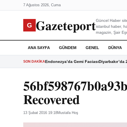
7 Ağustos 2026, Cuma
Gazeteport
Güncel Haber site
G
istanbul haber, h
magazin, Şair Eşre
ANA SAYFA
GÜNDEM
GENEL
DÜNYA
Endonezya’da Gemi Faciası
Diyarbakır’da 
SON DAKIKA
56bf598767b0a93b
Recovered
13 Şubat 2016 19:18
Mustafa Hoş