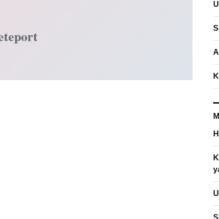
U
S
eteport
A
K
M
H
K
y
U
S