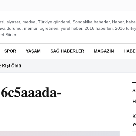
si, siyaset, medya, Türkiye gündemi, Sondakika haberler, Haber, haberl
ava durumu, memur, öğretmen, yerel haber, 2016 haberleri, 2016 türkiy
f Şiirleri
SPOR
YAŞAM
SAĞ HABERLER
MAGAZIN
HABE
2 Kişi Öldü
6c5aaada-
S
H
K
y