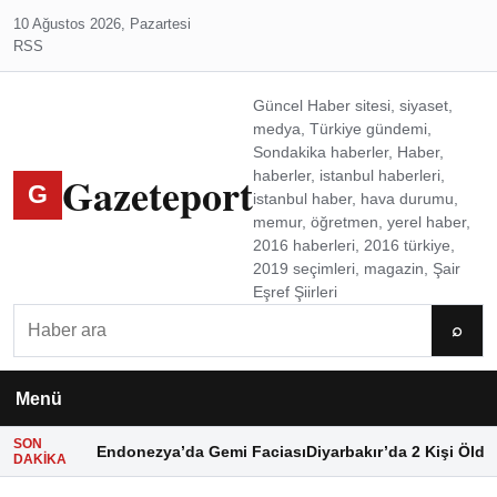
10 Ağustos 2026, Pazartesi
RSS
Güncel Haber sitesi, siyaset,
medya, Türkiye gündemi,
Sondakika haberler, Haber,
Gazeteport
haberler, istanbul haberleri,
G
istanbul haber, hava durumu,
memur, öğretmen, yerel haber,
2016 haberleri, 2016 türkiye,
2019 seçimleri, magazin, Şair
Eşref Şiirleri
Ara
⌕
Menü
SON
Endonezya’da Gemi Faciası
Diyarbakır’da 2 Kişi Öldü
DAKIKA