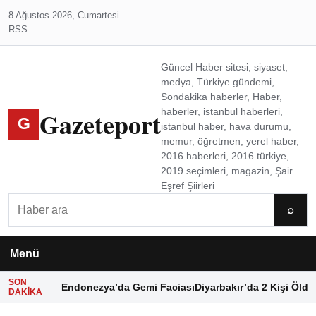
8 Ağustos 2026, Cumartesi
RSS
Güncel Haber sitesi, siyaset,
medya, Türkiye gündemi,
Sondakika haberler, Haber,
Gazeteport
haberler, istanbul haberleri,
G
istanbul haber, hava durumu,
memur, öğretmen, yerel haber,
2016 haberleri, 2016 türkiye,
2019 seçimleri, magazin, Şair
Eşref Şiirleri
Ara
⌕
Menü
SON
Endonezya’da Gemi Faciası
Diyarbakır’da 2 Kişi Öldü
DAKIKA