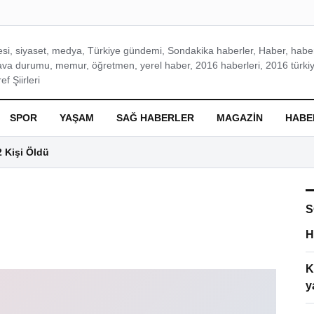
si, siyaset, medya, Türkiye gündemi, Sondakika haberler, Haber, haberl
ava durumu, memur, öğretmen, yerel haber, 2016 haberleri, 2016 türkiy
f Şiirleri
SPOR
YAŞAM
SAĞ HABERLER
MAGAZIN
HABE
2 Kişi Öldü
S
H
K
y