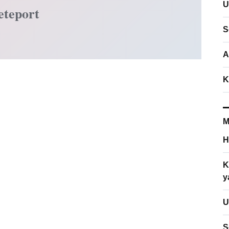
U
eteport
S
A
K
M
H
K
y
U
S