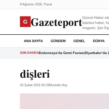
9 Ağustos 2026, Pazar
Gazeteport
Güncel Haber site
G
istanbul haber, h
magazin, Şair Eşre
ANA SAYFA
GÜNDEM
GENEL
DÜNYA
Endonezya’da Gemi Faciası
Diyarbakır’da 
SON DAKIKA
dişleri
16 Şubat 2016 00:29
Mustafa Hoş