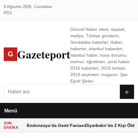
8 Ağustos 2026, Cumartesi
RSS
Güncel Haber sitesi, siyaset,
medya, Türkiye gündemi,
Sondakika haberler, Haber,
Gazeteport
haberler, istanbul haberleri,
G
istanbul haber, hava durumu,
memur, öğretmen, yerel haber,
2016 haberleri, 2016 türkiye,
2019 seçimleri, magazin, Şair
Eşref Şiirleri
Ara
⌕
Menü
SON
Endonezya’da Gemi Faciası
Diyarbakır’da 2 Kişi Öldü
DAKIKA