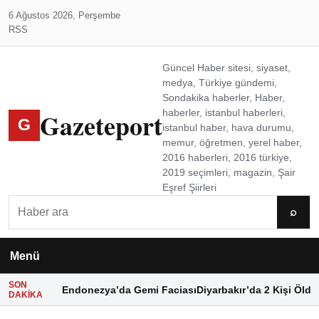
6 Ağustos 2026, Perşembe
RSS
Güncel Haber sitesi, siyaset,
medya, Türkiye gündemi,
Sondakika haberler, Haber,
Gazeteport
haberler, istanbul haberleri,
G
istanbul haber, hava durumu,
memur, öğretmen, yerel haber,
2016 haberleri, 2016 türkiye,
2019 seçimleri, magazin, Şair
Eşref Şiirleri
Ara
⌕
Menü
SON
Endonezya’da Gemi Faciası
Diyarbakır’da 2 Kişi Öldü
DAKIKA