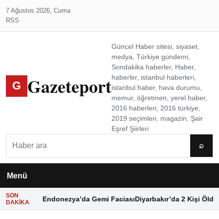
7 Ağustos 2026, Cuma
RSS
Güncel Haber sitesi, siyaset,
medya, Türkiye gündemi,
Sondakika haberler, Haber,
Gazeteport
haberler, istanbul haberleri,
G
istanbul haber, hava durumu,
memur, öğretmen, yerel haber,
2016 haberleri, 2016 türkiye,
2019 seçimleri, magazin, Şair
Eşref Şiirleri
Ara
⌕
Menü
SON
Endonezya’da Gemi Faciası
Diyarbakır’da 2 Kişi Öldü
DAKIKA