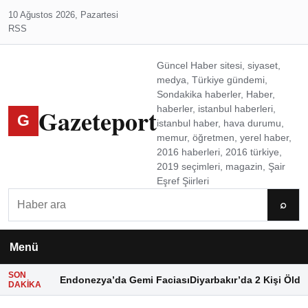
10 Ağustos 2026, Pazartesi
RSS
Güncel Haber sitesi, siyaset,
medya, Türkiye gündemi,
Sondakika haberler, Haber,
Gazeteport
haberler, istanbul haberleri,
G
istanbul haber, hava durumu,
memur, öğretmen, yerel haber,
2016 haberleri, 2016 türkiye,
2019 seçimleri, magazin, Şair
Eşref Şiirleri
Ara
⌕
Menü
SON
Endonezya’da Gemi Faciası
Diyarbakır’da 2 Kişi Öldü
DAKIKA