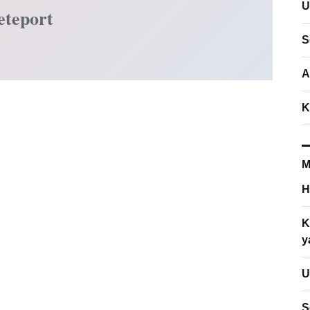
U
eteport
S
A
K
M
H
K
y
U
S