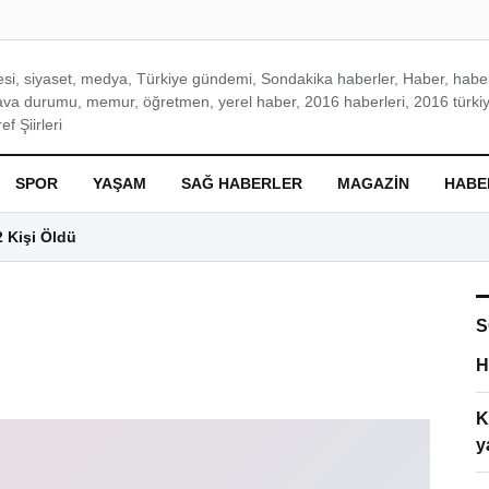
si, siyaset, medya, Türkiye gündemi, Sondakika haberler, Haber, haberl
ava durumu, memur, öğretmen, yerel haber, 2016 haberleri, 2016 türkiy
f Şiirleri
SPOR
YAŞAM
SAĞ HABERLER
MAGAZIN
HABE
2 Kişi Öldü
S
H
K
y