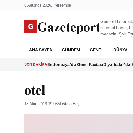
6 Ağustos 2026, Perşembe
Gazeteport
Güncel Haber site
G
istanbul haber, h
magazin, Şair Eşre
ANA SAYFA
GÜNDEM
GENEL
DÜNYA
Endonezya’da Gemi Faciası
Diyarbakır’da 
SON DAKIKA
otel
13 Mart 2016 19:03
Mustafa Hoş