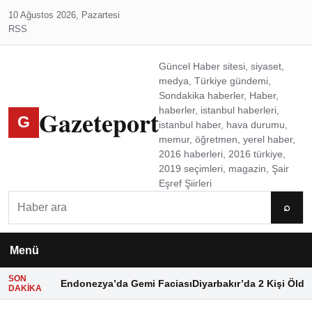
10 Ağustos 2026, Pazartesi
RSS
Güncel Haber sitesi, siyaset,
medya, Türkiye gündemi,
Sondakika haberler, Haber,
Gazeteport
haberler, istanbul haberleri,
G
istanbul haber, hava durumu,
memur, öğretmen, yerel haber,
2016 haberleri, 2016 türkiye,
2019 seçimleri, magazin, Şair
Eşref Şiirleri
Ara
⌕
Menü
SON
Endonezya’da Gemi Faciası
Diyarbakır’da 2 Kişi Öldü
DAKIKA