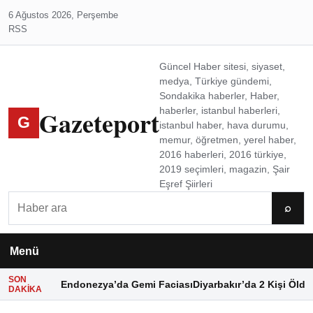
6 Ağustos 2026, Perşembe
RSS
Güncel Haber sitesi, siyaset,
medya, Türkiye gündemi,
Sondakika haberler, Haber,
Gazeteport
haberler, istanbul haberleri,
G
istanbul haber, hava durumu,
memur, öğretmen, yerel haber,
2016 haberleri, 2016 türkiye,
2019 seçimleri, magazin, Şair
Eşref Şiirleri
Ara
⌕
Menü
SON
Endonezya’da Gemi Faciası
Diyarbakır’da 2 Kişi Öldü
DAKIKA