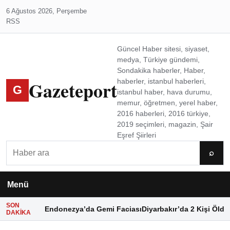
6 Ağustos 2026, Perşembe
RSS
Güncel Haber sitesi, siyaset,
medya, Türkiye gündemi,
Sondakika haberler, Haber,
Gazeteport
haberler, istanbul haberleri,
G
istanbul haber, hava durumu,
memur, öğretmen, yerel haber,
2016 haberleri, 2016 türkiye,
2019 seçimleri, magazin, Şair
Eşref Şiirleri
Ara
⌕
Menü
SON
Endonezya’da Gemi Faciası
Diyarbakır’da 2 Kişi Öldü
DAKIKA