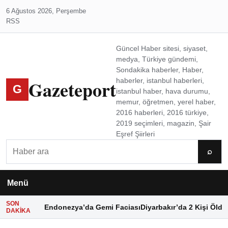
6 Ağustos 2026, Perşembe
RSS
Güncel Haber sitesi, siyaset,
medya, Türkiye gündemi,
Sondakika haberler, Haber,
Gazeteport
haberler, istanbul haberleri,
G
istanbul haber, hava durumu,
memur, öğretmen, yerel haber,
2016 haberleri, 2016 türkiye,
2019 seçimleri, magazin, Şair
Eşref Şiirleri
Ara
⌕
Menü
SON
Endonezya’da Gemi Faciası
Diyarbakır’da 2 Kişi Öldü
DAKIKA