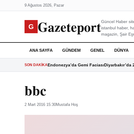
9 Ağustos 2026, Pazar
Gazeteport
Güncel Haber site
G
istanbul haber, h
magazin, Şair Eşre
ANA SAYFA
GÜNDEM
GENEL
DÜNYA
Endonezya’da Gemi Faciası
Diyarbakır’da 
SON DAKIKA
bbc
2 Mart 2016 15:30
Mustafa Hoş