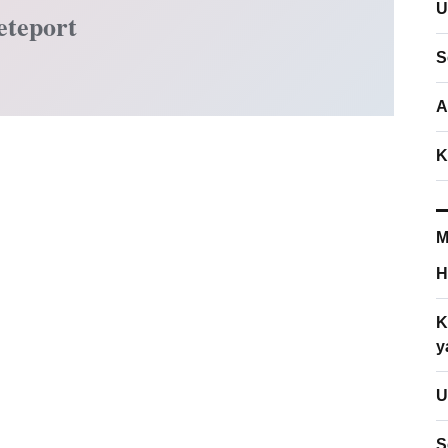
U
eteport
S
A
K
M
H
K
y
U
S