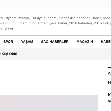
si, siyaset, medya, Türkiye gündemi, Sondakika haberler, Haber, haberl
ava durumu, memur, öğretmen, yerel haber, 2016 haberleri, 2016 türkiy
f Şiirleri
SPOR
YAŞAM
SAĞ HABERLER
MAGAZIN
HABE
2 Kişi Öldü
S
H
K
y