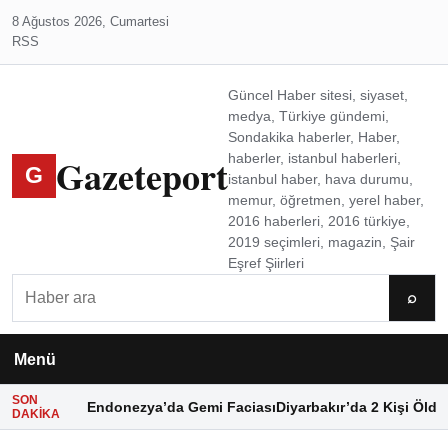
8 Ağustos 2026, Cumartesi
RSS
Güncel Haber sitesi, siyaset,
medya, Türkiye gündemi,
Sondakika haberler, Haber,
Gazeteport
haberler, istanbul haberleri,
G
istanbul haber, hava durumu,
memur, öğretmen, yerel haber,
2016 haberleri, 2016 türkiye,
2019 seçimleri, magazin, Şair
Eşref Şiirleri
Ara
⌕
Menü
SON
Endonezya’da Gemi Faciası
Diyarbakır’da 2 Kişi Öldü
DAKIKA