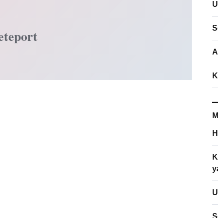
U
S
eteport
A
K
M
H
K
y
U
S