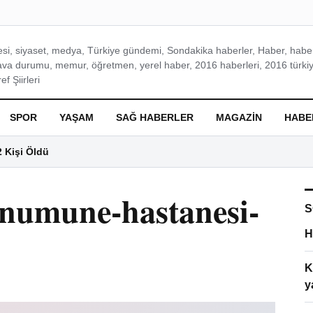
si, siyaset, medya, Türkiye gündemi, Sondakika haberler, Haber, haberl
ava durumu, memur, öğretmen, yerel haber, 2016 haberleri, 2016 türkiy
f Şiirleri
SPOR
YAŞAM
SAĞ HABERLER
MAGAZIN
HABE
2 Kişi Öldü
-numune-hastanesi-
S
H
K
y