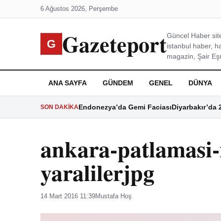
6 Ağustos 2026, Perşembe
Gazeteport
Güncel Haber site
G
istanbul haber, h
magazin, Şair Eşre
ANA SAYFA
GÜNDEM
GENEL
DÜNYA
Endonezya’da Gemi Faciası
Diyarbakır’da 
SON DAKIKA
ankara-patlamasi
yaralilerjpg
14 Mart 2016 11:39
Mustafa Hoş