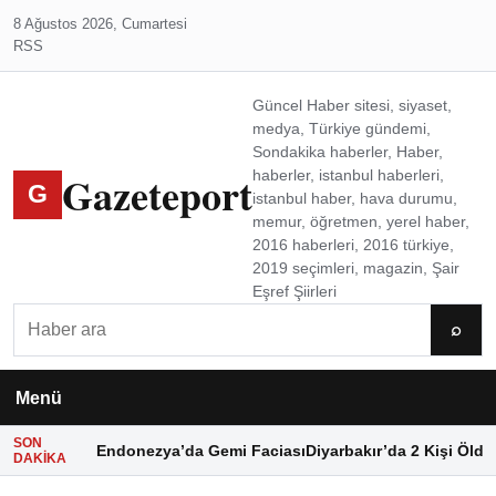
8 Ağustos 2026, Cumartesi
RSS
Güncel Haber sitesi, siyaset,
medya, Türkiye gündemi,
Sondakika haberler, Haber,
Gazeteport
haberler, istanbul haberleri,
G
istanbul haber, hava durumu,
memur, öğretmen, yerel haber,
2016 haberleri, 2016 türkiye,
2019 seçimleri, magazin, Şair
Eşref Şiirleri
Ara
⌕
Menü
SON
Endonezya’da Gemi Faciası
Diyarbakır’da 2 Kişi Öldü
DAKIKA