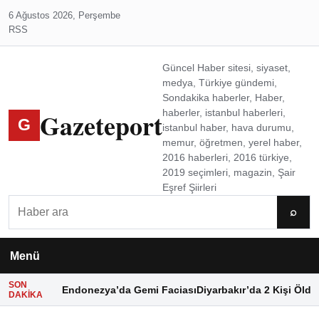
6 Ağustos 2026, Perşembe
RSS
Güncel Haber sitesi, siyaset,
medya, Türkiye gündemi,
Sondakika haberler, Haber,
Gazeteport
haberler, istanbul haberleri,
G
istanbul haber, hava durumu,
memur, öğretmen, yerel haber,
2016 haberleri, 2016 türkiye,
2019 seçimleri, magazin, Şair
Eşref Şiirleri
Ara
⌕
Menü
SON
Endonezya’da Gemi Faciası
Diyarbakır’da 2 Kişi Öldü
DAKIKA