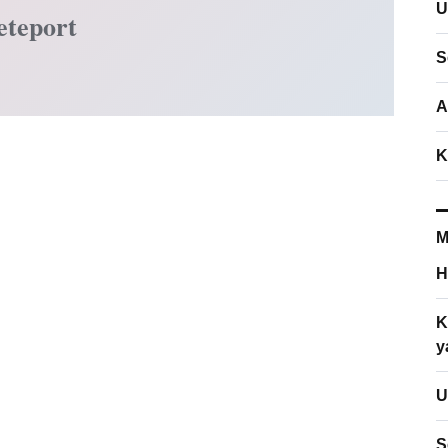
U
eteport
S
A
K
M
H
K
y
U
S