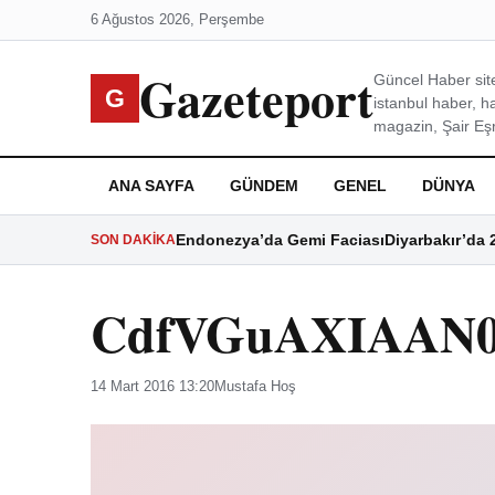
6 Ağustos 2026, Perşembe
Gazeteport
Güncel Haber site
G
istanbul haber, h
magazin, Şair Eşre
ANA SAYFA
GÜNDEM
GENEL
DÜNYA
Endonezya’da Gemi Faciası
Diyarbakır’da 
SON DAKIKA
CdfVGuAXIAAN
14 Mart 2016 13:20
Mustafa Hoş