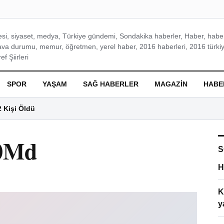
si, siyaset, medya, Türkiye gündemi, Sondakika haberler, Haber, haberl
ava durumu, memur, öğretmen, yerel haber, 2016 haberleri, 2016 türkiy
f Şiirleri
SPOR
YAŞAM
SAĞ HABERLER
MAGAZIN
HABE
2 Kişi Öldü
0Md
S
H
K
y