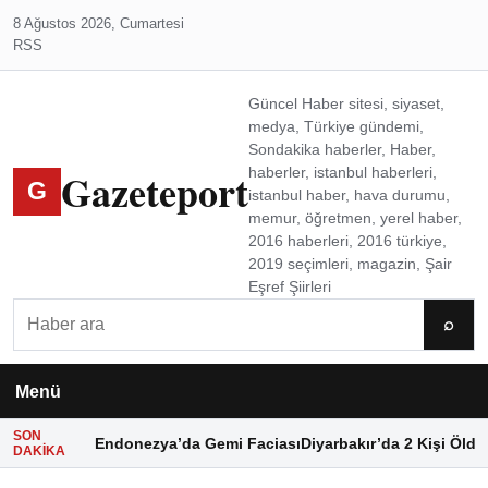
8 Ağustos 2026, Cumartesi
RSS
Güncel Haber sitesi, siyaset,
medya, Türkiye gündemi,
Sondakika haberler, Haber,
Gazeteport
haberler, istanbul haberleri,
G
istanbul haber, hava durumu,
memur, öğretmen, yerel haber,
2016 haberleri, 2016 türkiye,
2019 seçimleri, magazin, Şair
Eşref Şiirleri
Ara
⌕
Menü
SON
Endonezya’da Gemi Faciası
Diyarbakır’da 2 Kişi Öldü
DAKIKA