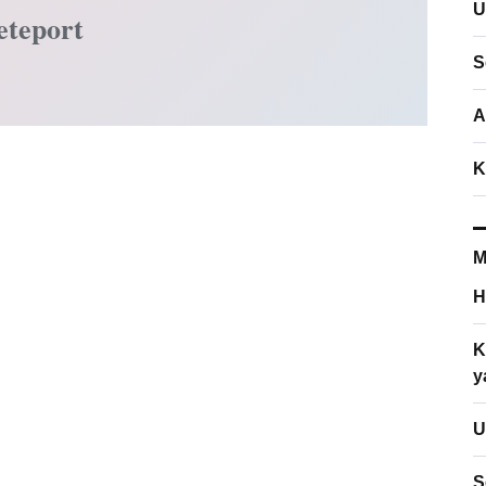
U
eteport
S
A
K
M
H
K
y
U
S