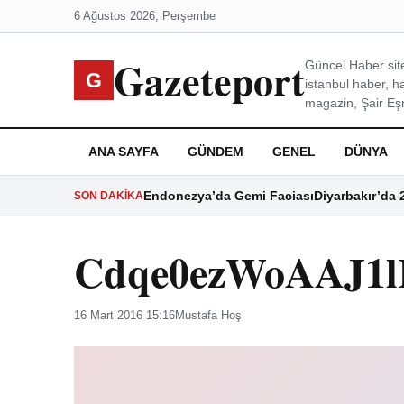
6 Ağustos 2026, Perşembe
Gazeteport
Güncel Haber site
G
istanbul haber, h
magazin, Şair Eşre
ANA SAYFA
GÜNDEM
GENEL
DÜNYA
Endonezya’da Gemi Faciası
Diyarbakır’da 
SON DAKIKA
Cdqe0ezWoAAJ1l
16 Mart 2016 15:16
Mustafa Hoş