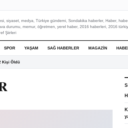
si, siyaset, medya, Türkiye gündemi, Sondakika haberler, Haber, haberl
ava durumu, memur, öğretmen, yerel haber, 2016 haberleri, 2016 türkiy
f Şiirleri
SPOR
YAŞAM
SAĞ HABERLER
MAGAZIN
HABE
2 Kişi Öldü
R
S
H
K
y