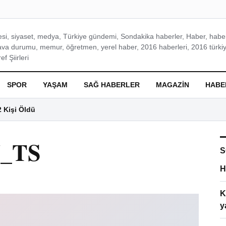
si, siyaset, medya, Türkiye gündemi, Sondakika haberler, Haber, haberl
ava durumu, memur, öğretmen, yerel haber, 2016 haberleri, 2016 türkiy
f Şiirleri
SPOR
YAŞAM
SAĞ HABERLER
MAGAZIN
HABE
2 Kişi Öldü
_TS
S
H
K
y