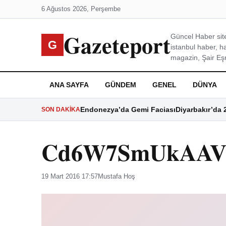
6 Ağustos 2026, Perşembe
Gazeteport
Güncel Haber site
G
istanbul haber, h
magazin, Şair Eşre
ANA SAYFA
GÜNDEM
GENEL
DÜNYA
Endonezya’da Gemi Faciası
Diyarbakır’da 
SON DAKIKA
Cd6W7SmUkAAV
19 Mart 2016 17:57
Mustafa Hoş