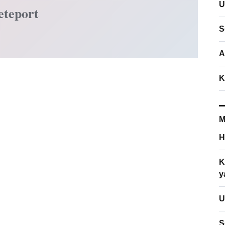
U
eteport
S
A
K
M
H
K
y
U
S