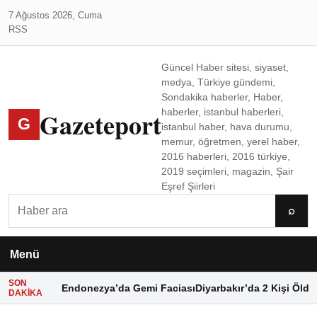
7 Ağustos 2026, Cuma
RSS
Güncel Haber sitesi, siyaset,
medya, Türkiye gündemi,
Sondakika haberler, Haber,
Gazeteport
haberler, istanbul haberleri,
G
istanbul haber, hava durumu,
memur, öğretmen, yerel haber,
2016 haberleri, 2016 türkiye,
2019 seçimleri, magazin, Şair
Eşref Şiirleri
Ara
⌕
Menü
SON
Endonezya’da Gemi Faciası
Diyarbakır’da 2 Kişi Öldü
DAKIKA