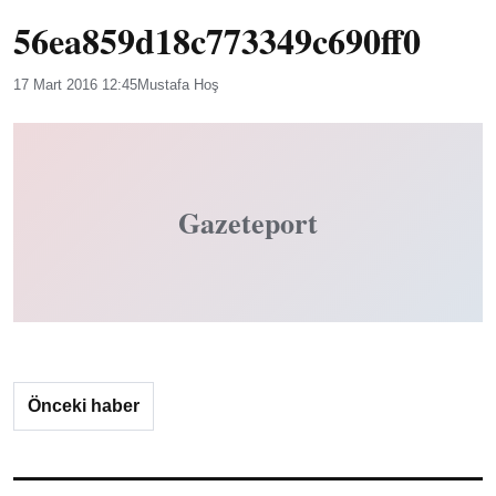
56ea859d18c773349c690ff0
17 Mart 2016 12:45
Mustafa Hoş
Gazeteport
Önceki haber