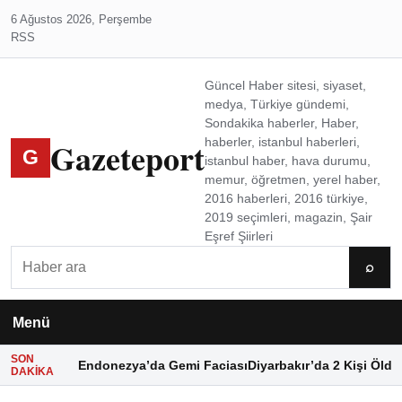
6 Ağustos 2026, Perşembe
RSS
Güncel Haber sitesi, siyaset,
medya, Türkiye gündemi,
Sondakika haberler, Haber,
Gazeteport
haberler, istanbul haberleri,
G
istanbul haber, hava durumu,
memur, öğretmen, yerel haber,
2016 haberleri, 2016 türkiye,
2019 seçimleri, magazin, Şair
Eşref Şiirleri
Ara
⌕
Menü
SON
Endonezya’da Gemi Faciası
Diyarbakır’da 2 Kişi Öldü
DAKIKA