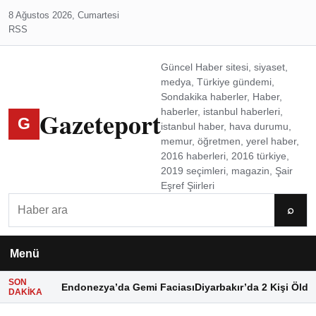
8 Ağustos 2026, Cumartesi
RSS
Güncel Haber sitesi, siyaset,
medya, Türkiye gündemi,
Sondakika haberler, Haber,
Gazeteport
haberler, istanbul haberleri,
G
istanbul haber, hava durumu,
memur, öğretmen, yerel haber,
2016 haberleri, 2016 türkiye,
2019 seçimleri, magazin, Şair
Eşref Şiirleri
Ara
⌕
Menü
SON
Endonezya’da Gemi Faciası
Diyarbakır’da 2 Kişi Öldü
DAKIKA