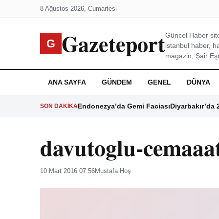
8 Ağustos 2026, Cumartesi
Gazeteport
Güncel Haber site
G
istanbul haber, h
magazin, Şair Eşre
ANA SAYFA
GÜNDEM
GENEL
DÜNYA
Endonezya’da Gemi Faciası
Diyarbakır’da 
SON DAKIKA
davutoglu-cemaaa
10 Mart 2016 07:56
Mustafa Hoş