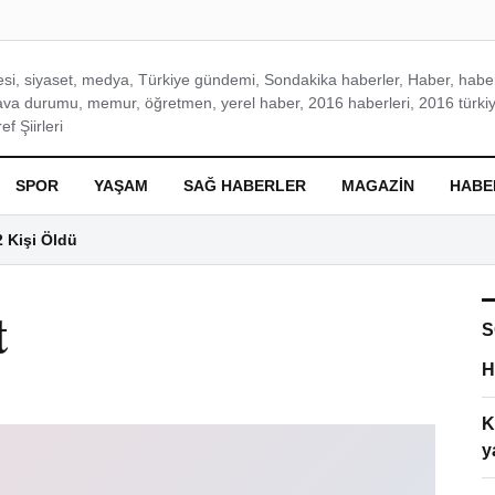
si, siyaset, medya, Türkiye gündemi, Sondakika haberler, Haber, haberl
ava durumu, memur, öğretmen, yerel haber, 2016 haberleri, 2016 türkiy
f Şiirleri
SPOR
YAŞAM
SAĞ HABERLER
MAGAZIN
HABE
2 Kişi Öldü
t
S
H
K
y