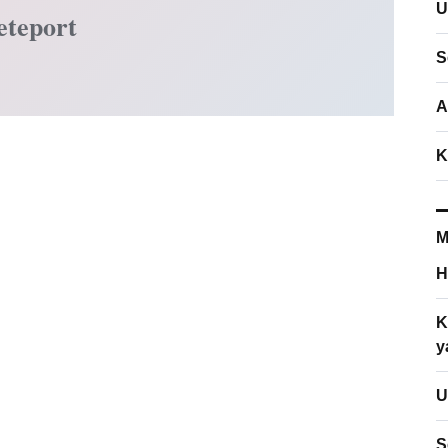
U
eteport
S
A
K
M
H
K
y
U
S