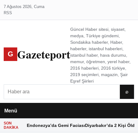
7 Ağustos 2026, Cuma
RSS
Güncel Haber sitesi, siyaset,
medya, Türkiye gündemi,
Sondakika haberler, Haber,
Gazeteport
haberler, istanbul haberleri,
G
istanbul haber, hava durumu,
memur, öğretmen, yerel haber,
2016 haberleri, 2016 türkiye,
2019 seçimleri, magazin, Şair
Eşref Şiirleri
Ara
⌕
Menü
SON
Endonezya’da Gemi Faciası
Diyarbakır’da 2 Kişi Öldü
DAKIKA