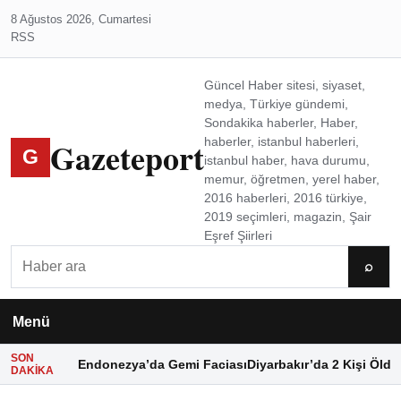
8 Ağustos 2026, Cumartesi
RSS
Güncel Haber sitesi, siyaset,
medya, Türkiye gündemi,
Sondakika haberler, Haber,
Gazeteport
haberler, istanbul haberleri,
G
istanbul haber, hava durumu,
memur, öğretmen, yerel haber,
2016 haberleri, 2016 türkiye,
2019 seçimleri, magazin, Şair
Eşref Şiirleri
Ara
⌕
Menü
SON
Endonezya’da Gemi Faciası
Diyarbakır’da 2 Kişi Öldü
DAKIKA