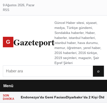
9 Ağustos 2026, Pazar
RSS
Güncel Haber sitesi, siyaset,
medya, Türkiye gündemi,
Sondakika haberler, Haber,
Gazeteport
haberler, istanbul haberleri,
G
istanbul haber, hava durumu,
memur, öğretmen, yerel haber,
2016 haberleri, 2016 türkiye,
2019 seçimleri, magazin, Şair
Eşref Şiirleri
Ara
⌕
Menü
SON
Endonezya’da Gemi Faciası
Diyarbakır’da 2 Kişi Öldü
DAKIKA