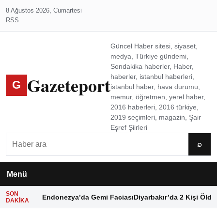
8 Ağustos 2026, Cumartesi
RSS
Güncel Haber sitesi, siyaset,
medya, Türkiye gündemi,
Sondakika haberler, Haber,
Gazeteport
haberler, istanbul haberleri,
G
istanbul haber, hava durumu,
memur, öğretmen, yerel haber,
2016 haberleri, 2016 türkiye,
2019 seçimleri, magazin, Şair
Eşref Şiirleri
Ara
⌕
Menü
SON
Endonezya’da Gemi Faciası
Diyarbakır’da 2 Kişi Öldü
DAKIKA