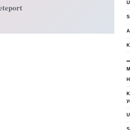
U
eteport
S
A
K
M
H
K
y
U
S