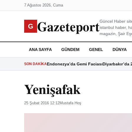
7 Ağustos 2026, Cuma
Gazeteport
Güncel Haber site
G
istanbul haber, h
magazin, Şair Eşre
ANA SAYFA
GÜNDEM
GENEL
DÜNYA
Endonezya’da Gemi Faciası
Diyarbakır’da 
SON DAKIKA
Yenişafak
25 Şubat 2016 12:12
Mustafa Hoş