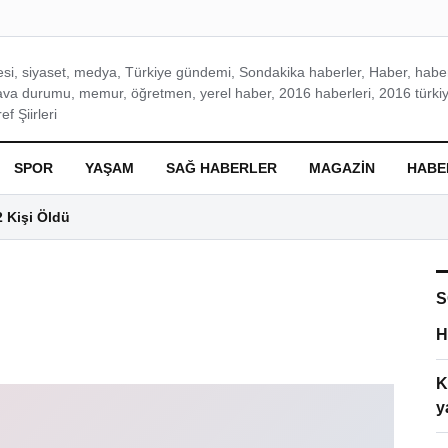
si, siyaset, medya, Türkiye gündemi, Sondakika haberler, Haber, haberl
ava durumu, memur, öğretmen, yerel haber, 2016 haberleri, 2016 türkiy
f Şiirleri
SPOR
YAŞAM
SAĞ HABERLER
MAGAZIN
HABE
2 Kişi Öldü
S
H
K
y