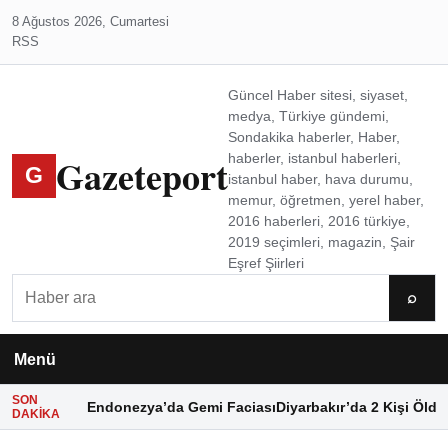
8 Ağustos 2026, Cumartesi
RSS
Güncel Haber sitesi, siyaset,
medya, Türkiye gündemi,
Sondakika haberler, Haber,
Gazeteport
haberler, istanbul haberleri,
G
istanbul haber, hava durumu,
memur, öğretmen, yerel haber,
2016 haberleri, 2016 türkiye,
2019 seçimleri, magazin, Şair
Eşref Şiirleri
Ara
⌕
Menü
SON
Endonezya’da Gemi Faciası
Diyarbakır’da 2 Kişi Öldü
DAKIKA