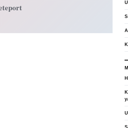
U
eteport
S
A
K
M
H
K
y
U
S