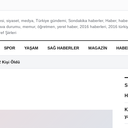
si, siyaset, medya, Türkiye gündemi, Sondakika haberler, Haber, haberl
ava durumu, memur, öğretmen, yerel haber, 2016 haberleri, 2016 türkiy
f Şiirleri
SPOR
YAŞAM
SAĞ HABERLER
MAGAZIN
HABE
2 Kişi Öldü
S
H
K
y