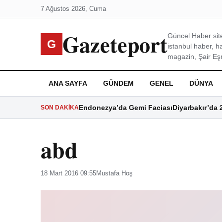
7 Ağustos 2026, Cuma
Gazeteport
Güncel Haber site
G
istanbul haber, h
magazin, Şair Eşre
ANA SAYFA
GÜNDEM
GENEL
DÜNYA
Endonezya’da Gemi Faciası
Diyarbakır’da 
SON DAKIKA
abd
18 Mart 2016 09:55
Mustafa Hoş