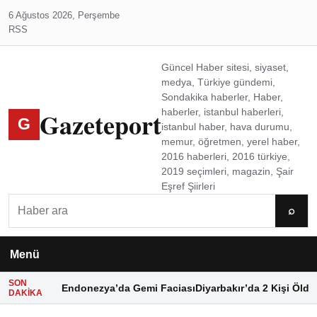
6 Ağustos 2026, Perşembe
RSS
Güncel Haber sitesi, siyaset,
medya, Türkiye gündemi,
Sondakika haberler, Haber,
Gazeteport
haberler, istanbul haberleri,
G
istanbul haber, hava durumu,
memur, öğretmen, yerel haber,
2016 haberleri, 2016 türkiye,
2019 seçimleri, magazin, Şair
Eşref Şiirleri
Ara
⌕
Menü
SON
Endonezya’da Gemi Faciası
Diyarbakır’da 2 Kişi Öldü
DAKIKA