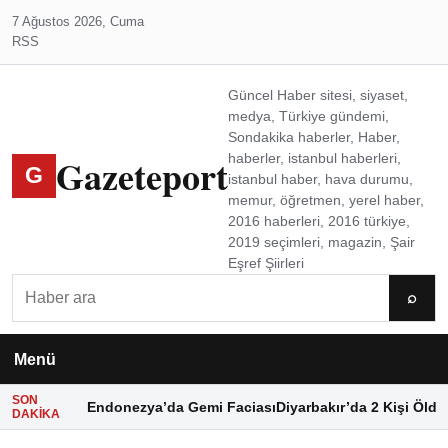
7 Ağustos 2026, Cuma
RSS
Güncel Haber sitesi, siyaset,
medya, Türkiye gündemi,
Sondakika haberler, Haber,
Gazeteport
haberler, istanbul haberleri,
G
istanbul haber, hava durumu,
memur, öğretmen, yerel haber,
2016 haberleri, 2016 türkiye,
2019 seçimleri, magazin, Şair
Eşref Şiirleri
Ara
⌕
Menü
SON
Endonezya’da Gemi Faciası
Diyarbakır’da 2 Kişi Öldü
DAKIKA