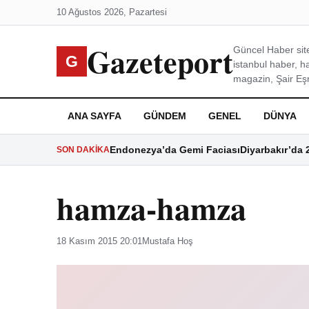
10 Ağustos 2026, Pazartesi
Gazeteport
Güncel Haber site
G
istanbul haber, h
magazin, Şair Eşre
ANA SAYFA
GÜNDEM
GENEL
DÜNYA
Endonezya’da Gemi Faciası
Diyarbakır’da 
SON DAKIKA
hamza-hamza
18 Kasım 2015 20:01
Mustafa Hoş