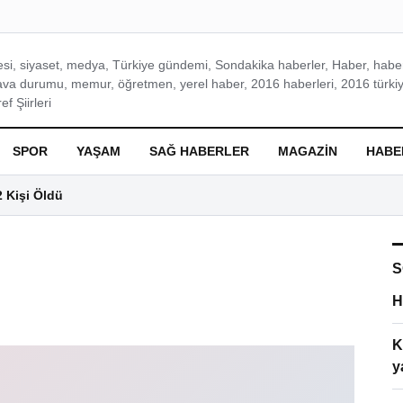
si, siyaset, medya, Türkiye gündemi, Sondakika haberler, Haber, haberl
ava durumu, memur, öğretmen, yerel haber, 2016 haberleri, 2016 türkiy
f Şiirleri
SPOR
YAŞAM
SAĞ HABERLER
MAGAZIN
HABE
2 Kişi Öldü
S
H
K
y