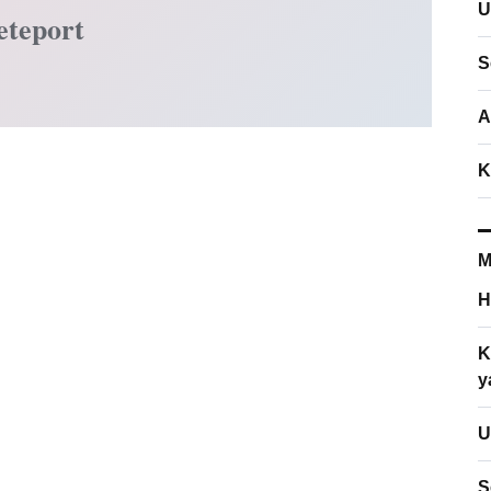
U
eteport
S
A
K
M
H
K
y
U
S