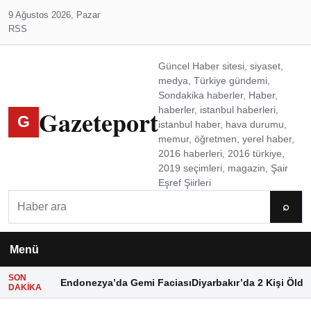
9 Ağustos 2026, Pazar
RSS
Güncel Haber sitesi, siyaset,
medya, Türkiye gündemi,
Sondakika haberler, Haber,
Gazeteport
haberler, istanbul haberleri,
G
istanbul haber, hava durumu,
memur, öğretmen, yerel haber,
2016 haberleri, 2016 türkiye,
2019 seçimleri, magazin, Şair
Eşref Şiirleri
Ara
⌕
Menü
SON
Endonezya’da Gemi Faciası
Diyarbakır’da 2 Kişi Öldü
DAKIKA