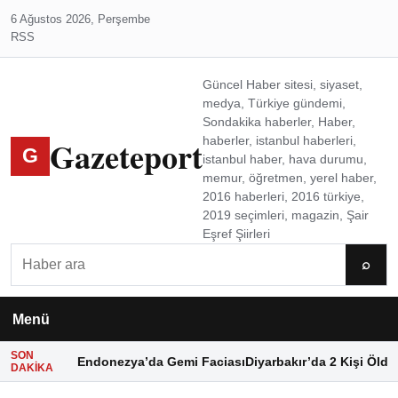
6 Ağustos 2026, Perşembe
RSS
Güncel Haber sitesi, siyaset,
medya, Türkiye gündemi,
Sondakika haberler, Haber,
Gazeteport
haberler, istanbul haberleri,
G
istanbul haber, hava durumu,
memur, öğretmen, yerel haber,
2016 haberleri, 2016 türkiye,
2019 seçimleri, magazin, Şair
Eşref Şiirleri
Ara
⌕
Menü
SON
Endonezya’da Gemi Faciası
Diyarbakır’da 2 Kişi Öldü
DAKIKA