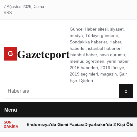
7 Ağustos 2026, Cuma
RSS
Güncel Haber sitesi, siyaset,
medya, Türkiye gündemi,
Sondakika haberler, Haber,
Gazeteport
haberler, istanbul haberleri,
G
istanbul haber, hava durumu,
memur, öğretmen, yerel haber,
2016 haberleri, 2016 türkiye,
2019 seçimleri, magazin, Şair
Eşref Şiirleri
Ara
⌕
Menü
SON
Endonezya’da Gemi Faciası
Diyarbakır’da 2 Kişi Öldü
DAKIKA