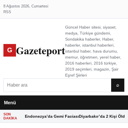
8 Ağustos 2026, Cumartesi
RSS
Güncel Haber sitesi, siyaset,
medya, Türkiye gündemi,
Sondakika haberler, Haber,
Gazeteport
haberler, istanbul haberleri,
G
istanbul haber, hava durumu,
memur, öğretmen, yerel haber,
2016 haberleri, 2016 türkiye,
2019 seçimleri, magazin, Şair
Eşref Şiirleri
Ara
⌕
Menü
SON
Endonezya’da Gemi Faciası
Diyarbakır’da 2 Kişi Öldü
DAKIKA