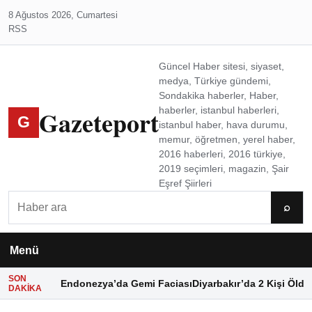
8 Ağustos 2026, Cumartesi
RSS
Güncel Haber sitesi, siyaset,
medya, Türkiye gündemi,
Sondakika haberler, Haber,
Gazeteport
haberler, istanbul haberleri,
G
istanbul haber, hava durumu,
memur, öğretmen, yerel haber,
2016 haberleri, 2016 türkiye,
2019 seçimleri, magazin, Şair
Eşref Şiirleri
Ara
⌕
Menü
SON
Endonezya’da Gemi Faciası
Diyarbakır’da 2 Kişi Öldü
DAKIKA