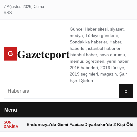
7 Ağustos 2026, Cuma
RSS
Güncel Haber sitesi, siyaset,
medya, Türkiye gündemi,
Sondakika haberler, Haber,
Gazeteport
haberler, istanbul haberleri,
G
istanbul haber, hava durumu,
memur, öğretmen, yerel haber,
2016 haberleri, 2016 türkiye,
2019 seçimleri, magazin, Şair
Eşref Şiirleri
Ara
⌕
Menü
SON
Endonezya’da Gemi Faciası
Diyarbakır’da 2 Kişi Öldü
DAKIKA