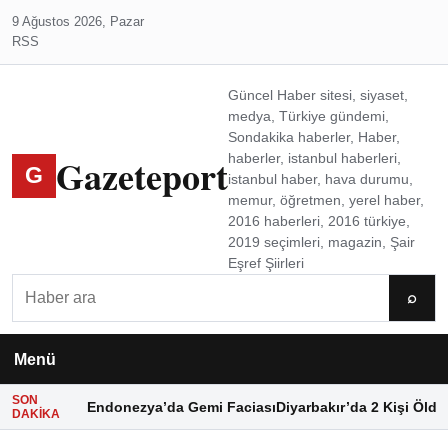
9 Ağustos 2026, Pazar
RSS
Güncel Haber sitesi, siyaset,
medya, Türkiye gündemi,
Sondakika haberler, Haber,
Gazeteport
haberler, istanbul haberleri,
G
istanbul haber, hava durumu,
memur, öğretmen, yerel haber,
2016 haberleri, 2016 türkiye,
2019 seçimleri, magazin, Şair
Eşref Şiirleri
Ara
⌕
Menü
SON
Endonezya’da Gemi Faciası
Diyarbakır’da 2 Kişi Öldü
DAKIKA