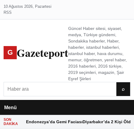
10 Ağustos 2026, Pazartesi
RSS
Güncel Haber sitesi, siyaset,
medya, Türkiye gündemi,
Sondakika haberler, Haber,
Gazeteport
haberler, istanbul haberleri,
G
istanbul haber, hava durumu,
memur, öğretmen, yerel haber,
2016 haberleri, 2016 türkiye,
2019 seçimleri, magazin, Şair
Eşref Şiirleri
Ara
⌕
Menü
SON
Endonezya’da Gemi Faciası
Diyarbakır’da 2 Kişi Öldü
DAKIKA